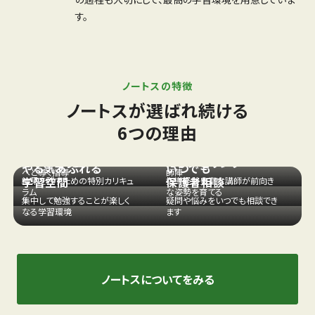
す。
ノートスの特徴
ノートスが選ばれ続ける
新しいカタチの
6つの理由
個別指導
圧倒的な講師力
完全個別
学習
カリキュラム
カウンセリング
理解度に合わせて着実に成果
経験豊富で熱意にあふれた講
やる気あふれる
いつでも
へと導く指導
師陣
学習空間
保護者相談
結果を残すための特別カリキュ
指導経験豊富な講師が前向き
ラム
な姿勢を育てる
集中して勉強することが楽しく
疑問や悩みをいつでも相談でき
なる学習環境
ます
ノートスについてをみる