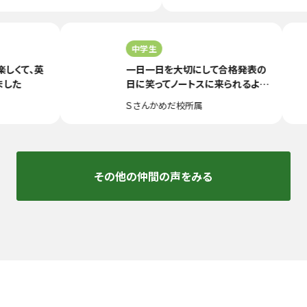
中学生
楽しくて、英
一日一日を大切にして合格発表の
りました
日に笑ってノートスに来られるよう
に先生方とがんばりたいです。
Ｓさん
かめだ校所属
その他の仲間の声をみる